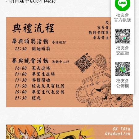
#明日建中以你們為榮!
校友會
官方帳號
校友會
交誼廳
校友會
公佈欄