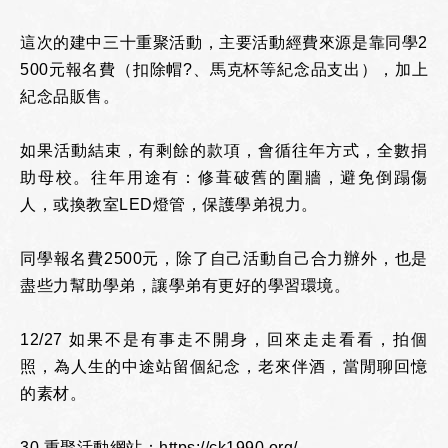
這次的建中三十重聚活動，主要活動經費來源是靠同學2
500元報名費（扣除帽?、馬克杯等紀念品支出），加上
紀念品販售。
如果活動結束，有剩餘的款項，會循往年方式，全數捐
助母校。往年用途有：修葺破舊的圍牆，避免倒蹋傷
人，或換教室LED燈管，保護學弟視力。
同學報名費2500元，除了自己活動自己合力辦外，也是
盡些力幫助學弟，讓學弟有更好的學習環境。
12/27 如果不是有事走不開身，回來走走看看，拍個
照，為人生的中途站留個紀念，老來伴酒，當閒聊回憶
的素材。
30 重聚活動網站：https://ck1990.org/