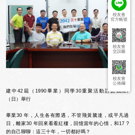
校友會
官方帳號
校友會
交誼廳
校友會
公佈欄
建中42屆（1990畢業）同學30重聚活動訂於12/27
（日）舉行
畢業30 年，人生各有際遇，不管飛黃騰達，或平凡過
日，離家30 年回來看看紅樓，回憶當年的心情，和17 ?
的自己聊聊：這三十年，一切都好嗎？