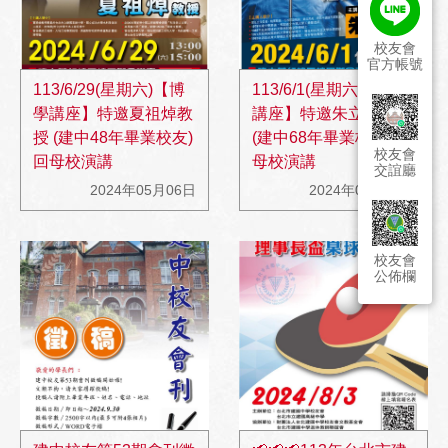
校友會
官方帳號
113/6/29(星期六)【博
113/6/1(星期六)【博學
學講座】特邀夏祖焯教
講座】特邀朱立倫教授
授 (建中48年畢業校友)
(建中68年畢業校友)回
校友會
回母校演講
母校演講
交誼廳
2024年05月06日
2024年05月06日
校友會
公佈欄