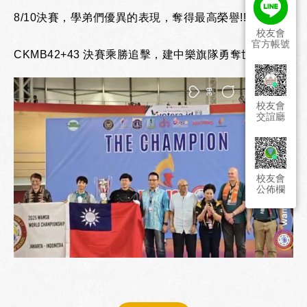
8/10決賽，學弟們優異的表現，奪得最高榮譽!!
校友會
官方帳號
CKMB42+43 決賽乘勝追擊，建中樂旗隊勇奪世界冠軍!!
校友會
交誼廳
校友會
公佈欄