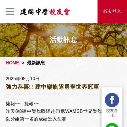
建國中學校友
校友登入
活動訊息
HOME
最新訊息
2025年08月10日
強力恭喜!! 建中樂旗隊勇奪世界冠軍
捷報~~ 捷報~~
校友會
昨天8/8建中樂旗聯隊赴印尼WAMSB世界樂旗大賽預賽
FB
以分組第一名的成績進入決賽