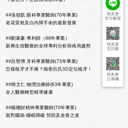
校友會
##張朝凱 眼科專業醫師(70年畢業)
官方帳號
老花雷射及白內障手術的最新發展
##劉家豪 專利師（96年畢業）
校友會
新興生技醫療的全球專利分析與佈局趨勢
交誼廳
##呂聖博 牙科專業醫師(73年畢業)
怎樣植牙才不痛？揭密呂氏3D定位植牙！
校友會
公佈欄
##簡文仁 物理治療師(63年畢業)
全人醫療轉型精準健康
##楊聰財精神專業醫師(70年畢業)
面對國病-睡眠障礙 預防及改善之道